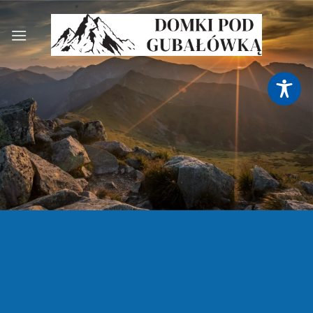
Przewiń
do
zawartości